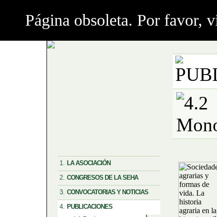
Página obsoleta. Por favor, 
1.
LA ASOCIACIÓN
1.1 Estatutos
2.
CONGRESOS DE LA SEHA
1.2 Órganos
2016
3.
CONVOCATORIAS Y NOTICIAS
1.3 Directorio de socios
2013
3.1 Convocatorias
1.4 Inscripción
4.
PUBLICACIONES
2011
3.2 Premio Historia Agraria
1.5 Elecciones